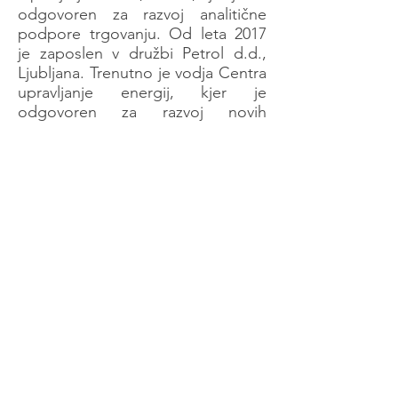
odgovoren za razvoj analitične
podpore trgovanju. Od leta 2017
je zaposlen v družbi Petrol d.d.,
Ljubljana. Trenutno je vodja Centra
upravljanje energij, kjer je
odgovoren za razvoj novih
poslovnih modelov v energetiki in
razvoj analitične podpore za
trgovanje in nabavo energentov.
Vodi in strokovno deluje na več
mednarodnih in nacionalnih
razvojnih projektov na področju
samooskrbe, upravljanja lokalnih
energetskih sistemov, tržnega
upravljanja prožnosti,
medsektorskega povezovanja v
energetiki ter digitalizacije
(COMPILE, X-FLEX, DEUP,
OPERH2, Dom24, idr.). Hkrati je
tudi višji raziskovalec v Laboratoriju