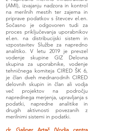
(AMI), izvajanju nadzora in kontrol
na merilnih mestih ter zajema in
priprave podatkov s števcev el.en.
Sočasno je odgovoren tudi za
proces priključevanja uporabnikov
el.en. na distribucijski sistem in
vzpostavitev Službe za napredno
analitiko. V letu 2019 je prevzel
vodenje skupine GIZ Delovna
skupina za uporabnike, vodenje
tehničnega komiteja CIRED ŠK 6,
je član dveh mednarodnih CIRED
delovnih skupin in član ali vodja
več projektov na področju
naprednega merjenja, upravljanja s
podatki, napredne analitike in
drugih aktivnosti povezanih z
merilnimi sistemi in podatki.
dr. Gašper Artač (Vodja centra