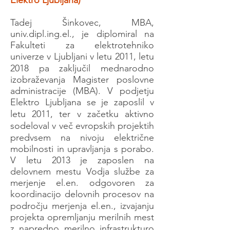
Elektro Ljubljana)
Tadej Šinkovec, MBA,
univ.dipl.ing.el., je diplomiral na
Fakulteti za elektrotehniko
univerze v Ljubljani v letu 2011, letu
2018 pa zaključil mednarodno
izobraževanja Magister poslovne
administracije (MBA). V podjetju
Elektro Ljubljana se je zaposlil v
letu 2011, ter v začetku aktivno
sodeloval v več evropskih projektih
predvsem na nivoju električne
mobilnosti in upravljanja s porabo.
V letu 2013 je zaposlen na
delovnem mestu Vodja službe za
merjenje el.en. odgovoren za
koordinacijo delovnih procesov na
področju merjenja el.en., izvajanju
projekta opremljanju merilnih mest
z napredno merilno infrastrukturo