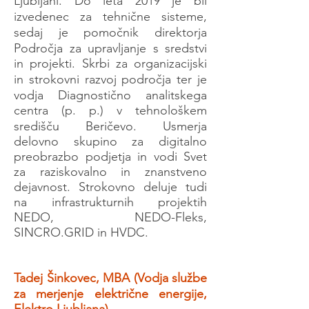
Ljubljani. Do leta 2019 je bil
izvedenec za tehnične sisteme,
sedaj je pomočnik direktorja
Področja za upravljanje s sredstvi
in projekti. Skrbi za organizacijski
in strokovni razvoj področja ter je
vodja Diagnostično analitskega
centra (p. p.) v tehnološkem
središču Beričevo. Usmerja
delovno skupino za digitalno
preobrazbo podjetja in vodi Svet
za raziskovalno in znanstveno
dejavnost. Strokovno deluje tudi
na infrastrukturnih projektih
NEDO, NEDO-Fleks,
SINCRO.GRID in HVDC.
Tadej Šinkovec, MBA (Vodja službe
za merjenje električne energije,